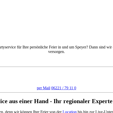
Mittagsversorgung für Jung und Alt...
tyservice für Ihre persönliche Feier in und um Speyer? Dann sind wir 
versorgen.
Wir stehen Ihnen mit Rat und Tat zur Seite
per Mail
06221 / 79 11 0
ice aus einer Hand - Ihr regionaler Experte
sen, denn wir können Ihre Feier von der
Location
bis hin zur Live-Unter