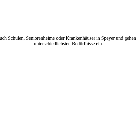
Business Catering auf höchstem Niveau...
auch Schulen, Seniorenheime oder Krankenhäuser in Speyer und gehen f
unterschiedlichsten Bedürfnisse ein.