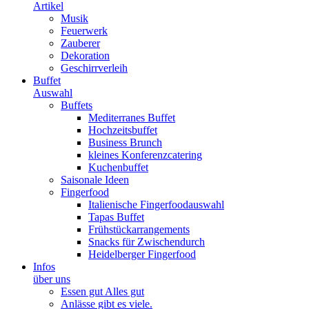
Artikel
Musik
Feuerwerk
Zauberer
Dekoration
Geschirrverleih
Buffet
Auswahl
Buffets
Mediterranes Buffet
Hochzeitsbuffet
Business Brunch
kleines Konferenzcatering
Kuchenbuffet
Saisonale Ideen
Fingerfood
Italienische Fingerfoodauswahl
Tapas Buffet
Frühstückarrangements
Snacks für Zwischendurch
Heidelberger Fingerfood
Infos
über uns
Essen gut Alles gut
Anlässe gibt es viele.