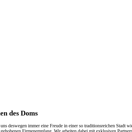
hen des Doms
 uns deswegen immer eine Freude in einer so traditionsreichen Stadt wi
m gehobenen Firmenempfang. Wir arbeiten dabei mit exklusiven Partne