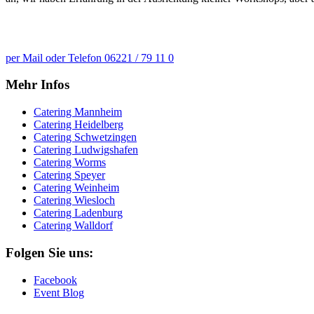
Wir stehen Ihnen mit Rat und Tat zur Seit
per Mail oder Telefon 06221 / 79 11 0
Mehr Infos
Catering Mannheim
Catering Heidelberg
Catering Schwetzingen
Catering Ludwigshafen
Catering Worms
Catering Speyer
Catering Weinheim
Catering Wiesloch
Catering Ladenburg
Catering Walldorf
Folgen Sie uns:
Facebook
Event Blog