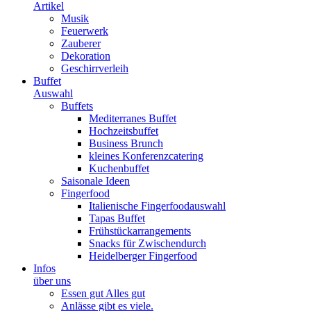
Artikel
Musik
Feuerwerk
Zauberer
Dekoration
Geschirrverleih
Buffet
Auswahl
Buffets
Mediterranes Buffet
Hochzeitsbuffet
Business Brunch
kleines Konferenzcatering
Kuchenbuffet
Saisonale Ideen
Fingerfood
Italienische Fingerfoodauswahl
Tapas Buffet
Frühstückarrangements
Snacks für Zwischendurch
Heidelberger Fingerfood
Infos
über uns
Essen gut Alles gut
Anlässe gibt es viele.