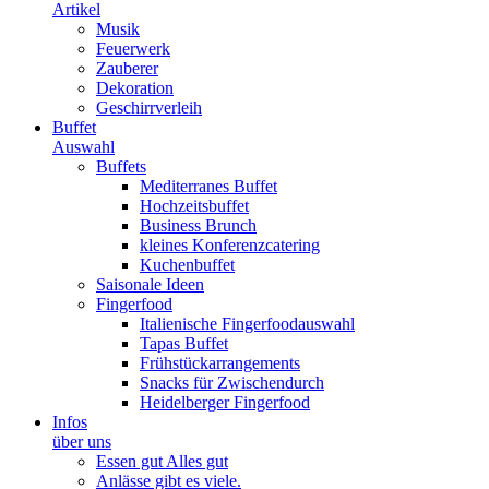
Artikel
Musik
Feuerwerk
Zauberer
Dekoration
Geschirrverleih
Buffet
Auswahl
Buffets
Mediterranes Buffet
Hochzeitsbuffet
Business Brunch
kleines Konferenzcatering
Kuchenbuffet
Saisonale Ideen
Fingerfood
Italienische Fingerfoodauswahl
Tapas Buffet
Frühstückarrangements
Snacks für Zwischendurch
Heidelberger Fingerfood
Infos
über uns
Essen gut Alles gut
Anlässe gibt es viele.