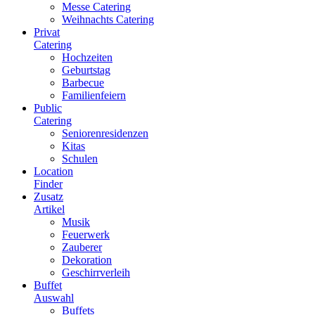
Messe Catering
Weihnachts Catering
Privat
Catering
Hochzeiten
Geburtstag
Barbecue
Familienfeiern
Public
Catering
Seniorenresidenzen
Kitas
Schulen
Location
Finder
Zusatz
Artikel
Musik
Feuerwerk
Zauberer
Dekoration
Geschirrverleih
Buffet
Auswahl
Buffets